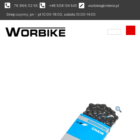
76 866 02 55
+48 508 134 543
worbike@interia.pl
Sklep czynny: pn - pt 10:00-18:00, sobota 10:00-14:00