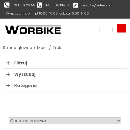
76 866 02 55
+48 508 134 543
worbike@interia.pl
Sklep czynny: pn - pt 10:00-18:00, sobota 10:00-14:00
Strona główna
/
Marki
/
Trek
Filtruj
Wyszukaj
Kategorie
Sort Products