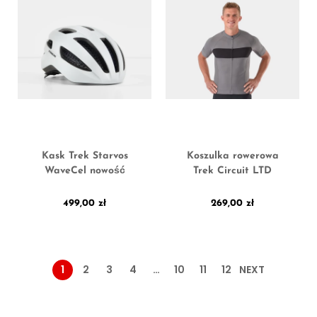
Kask Trek Starvos
Koszulka rowerowa
WaveCel nowość
Trek Circuit LTD
499,00
zł
269,00
zł
1
2
3
4
…
10
11
12
NEXT