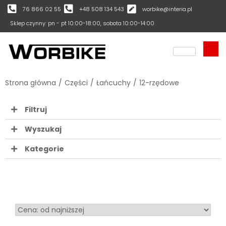
76 866 02 55
+48 508 134 543
worbike@interia.pl
Sklep czynny: pn - pt 10:00-18:00, sobota 10:00-14:00
Strona główna
/
Części
/
Łańcuchy
/
12-rzędowe
Filtruj
Wyszukaj
Kategorie
Sort Products