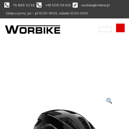
76 866 02 55
+48 508 134 543
worbike@interia.pl
Sklep czynny: pn - pt 10:00-18:00, sobota 10:00-14:00