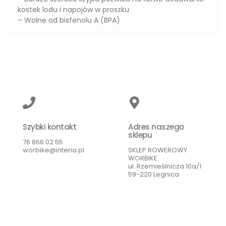
kostek lodu i napojów w proszku
– Wolne od bisfenolu A (BPA)
Szybki kontakt
Adres naszego
sklepu
76 866 02 55
worbike@interia.pl
SKLEP ROWEROWY
WORBIKE
ul. Rzemieślnicza 10a/1
59-220 Legnica