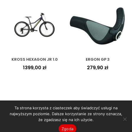
KROSS HEXAGON JR 1.0
ERGON GP 3
1399,00
zł
279,90
zł
Ta strona korzysta z ciasteczek aby świadczyć usługi na
najwyższym poziomie. Dalsze korzystanie ze strony oznacza,
że zgadzasz się na ich użycie.
Copyright © 2026
WORBIKE
- sklep rowerowy | Projekt
Zgoda
witryny Printed