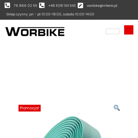
76 866 02 55
+48 508 134 543
worbike@interia.pl
Sklep czynny: pn - pt 10:00-18:00, sobota 10:00-14:00
Promocja!