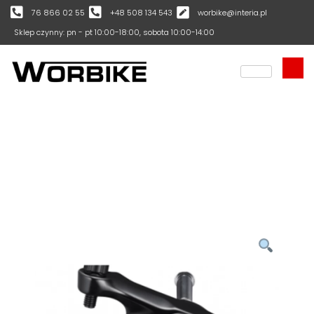
76 866 02 55
+48 508 134 543
worbike@interia.pl
Sklep czynny: pn - pt 10:00-18:00, sobota 10:00-14:00