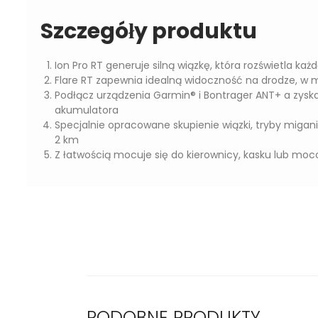
Szczegóły produktu
Ion Pro RT generuje silną wiązkę, która rozświetla każ
Flare RT zapewnia idealną widoczność na drodze, w m
Podłącz urządzenia Garmin® i Bontrager ANT+ a zyska
akumulatora
Specjalnie opracowane skupienie wiązki, tryby migan
2 km
Z łatwością mocuje się do kierownicy, kasku lub mo
PODOBNE PRODUKTY