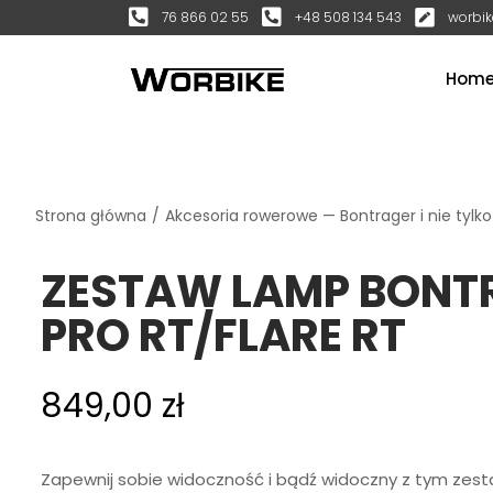
76 866 02 55
+48 508 134 543
worbik
Hom
Strona główna
/
Akcesoria rowerowe — Bontrager i nie tylko
ZESTAW LAMP BONT
PRO RT/FLARE RT
849,00
zł
Zapewnij sobie widoczność i bądź widoczny z tym zes