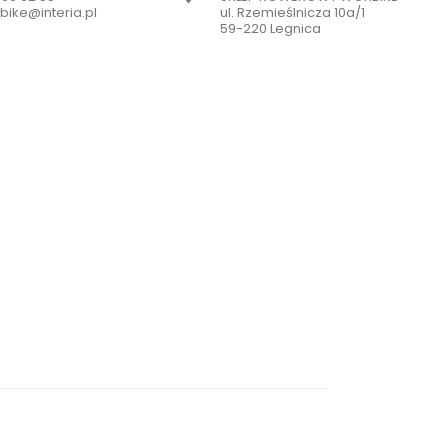
bike@interia.pl
ul. Rzemieślnicza 10a/1
59-220 Legnica