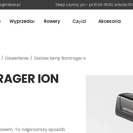
e@interia.pl
Sklep czynny: pn - pt 10:00-18:00, sobota 10
e
Wyprzedaż
Rowery
Części
Akcesoria
/
Oświetlenie
/
Zestaw lamp Bontrager Ion Pro RT/Flare RT
RAGER ION
tawem. To najprostszy sposób