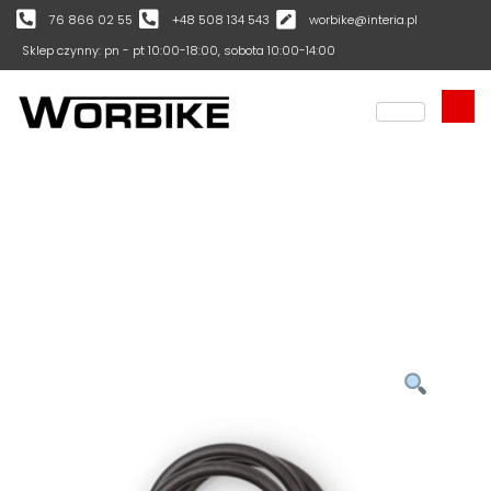
76 866 02 55
+48 508 134 543
worbike@interia.pl
Sklep czynny: pn - pt 10:00-18:00, sobota 10:00-14:00