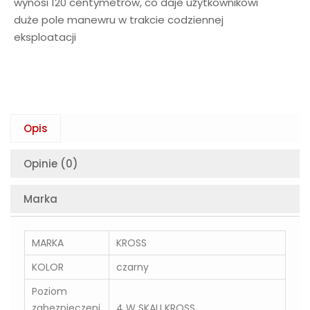
wynosi 120 centymetrów, co daje użytkownikowi
duże pole manewru w trakcie codziennej
eksploatacji
Opis
Opinie (0)
Marka
MARKA
KROSS
KOLOR
czarny
Poziom
zabezpieczeni
4 W SKALI KROSS