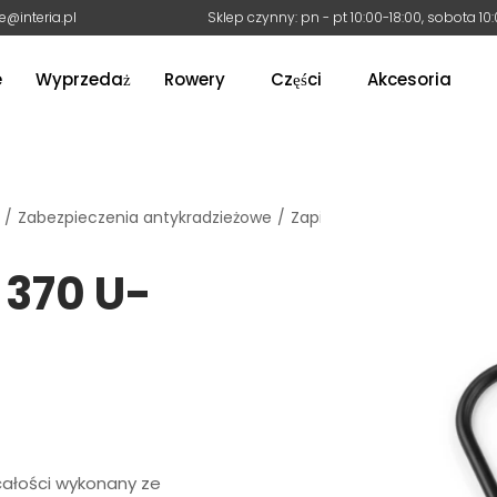
e@interia.pl
Sklep czynny: pn - pt 10:00-18:00, sobota 10
e
Wyprzedaż
Rowery
Części
Akcesoria
/
Zabezpieczenia antykradzieżowe
/
Zapięcie Kross KZU 370 U
 370 U-
całości wykonany ze