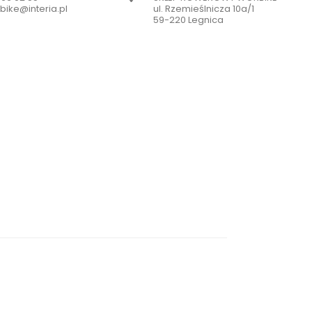
bike@interia.pl
ul. Rzemieślnicza 10a/1
59-220 Legnica