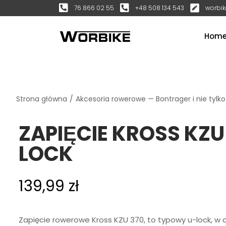
76 866 02 55
+48 508 134 543
worbik
Hom
Strona główna
/
Akcesoria rowerowe — Bontrager i nie tylko
ZAPIĘCIE KROSS KZU
LOCK
139,99
zł
Zapięcie rowerowe Kross KZU 370, to typowy u-lock, w 