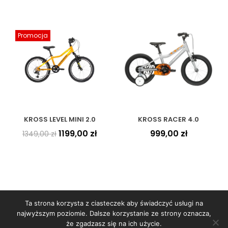
Promocja
KROSS LEVEL MINI 2.0
KROSS RACER 4.0
1199,00
zł
999,00
zł
1349,00
zł
Ta strona korzysta z ciasteczek aby świadczyć usługi na
najwyższym poziomie. Dalsze korzystanie ze strony oznacza,
że zgadzasz się na ich użycie.
Copyright © 2026
WORBIKE
- sklep rowerowy | Projekt