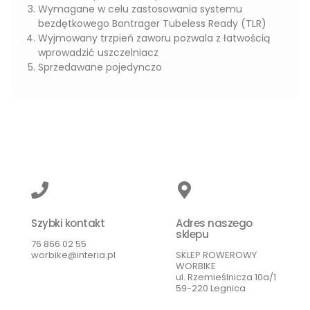
Wymagane w celu zastosowania systemu
bezdętkowego Bontrager Tubeless Ready (TLR)
Wyjmowany trzpień zaworu pozwala z łatwością
wprowadzić uszczelniacz
Sprzedawane pojedynczo
Szybki kontakt
Adres naszego
sklepu
76 866 02 55
worbike@interia.pl
SKLEP ROWEROWY
WORBIKE
ul. Rzemieślnicza 10a/1
59-220 Legnica