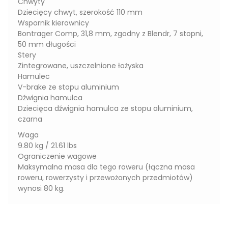
Chwyty
Dziecięcy chwyt, szerokość 110 mm
Wspornik kierownicy
Bontrager Comp, 31,8 mm, zgodny z Blendr, 7 stopni,
50 mm długości
Stery
Zintegrowane, uszczelnione łożyska
Hamulec
V-brake ze stopu aluminium
Dźwignia hamulca
Dziecięca dźwignia hamulca ze stopu aluminium,
czarna
Waga
9.80 kg / 21.61 lbs
Ograniczenie wagowe
Maksymalna masa dla tego roweru (łączna masa
roweru, rowerzysty i przewożonych przedmiotów)
wynosi 80 kg.