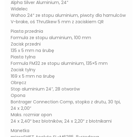
Alpha Silver Aluminium, 24”
Widelec
Wahoo 24″ ze stopu aluminium, piwoty dla hamulców
V-brake, oś ThruSkew 5 mm z zaciskiem QR
Piasta przednia
Formula ze stopu aluminium, 100 mm
Zacisk przedni
135 x 5 mm na śrubę
Piasta tylna
Formula FM32 ze stopu aluminium, 135×5 mm
Zacisk tylny
169 x 5 mm na śrubę
Obręcz
Stop aluminium 24”, 28 otworów
Opona
Bontrager Connection Comp, stopka z drutu, 30 tpi,
24 x 2,00”
Maks. rozmiar opon
24 x 2,40″ bez błotników, 24 x 2,20″ z błotnikami
Manetka
microSHIFT Acolyte SL-M6285, 8-rzędowa