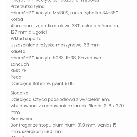
Przerzutka tylna
microSHIFT Acolyte M5180S, maks. zębatka 34-38T
Korba
Aluminium, zębatka stalowa 28T, osłona łańcucha,
127 mm długości
Wkład suportu
Uszczelniane łożysko maszynowe, 68 mm
Kaseta
microSHIFT Acolyte H083, 11-38, 8-rzędowa
Łańcuch
KMC Z8
Pedał
Dziecięce Satellite, gwint 9/16
Siodełko
Dziecięca sztyca podsiodłowa z wyściełaniem,
wbudowana, z mocowaniem lampki Blendr, 31,6 x 270
mm
Kierownica
Bontrager ze stopu aluminium, 31,8 mm, wznios 15
mm, szerokość 580 mm