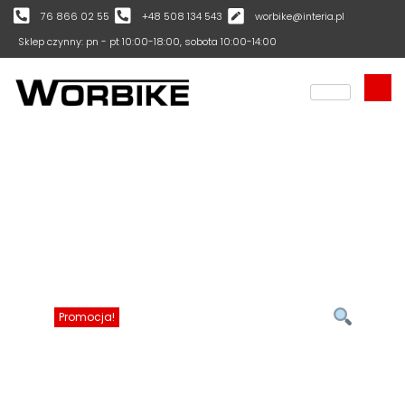
76 866 02 55
+48 508 134 543
worbike@interia.pl
Sklep czynny: pn - pt 10:00-18:00, sobota 10:00-14:00
Promocja!