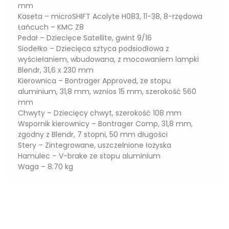
mm
Kaseta – microSHIFT Acolyte H083, 11-38, 8-rzędowa
Łańcuch – KMC Z8
Pedał – Dziecięce Satellite, gwint 9/16
Siodełko – Dziecięca sztyca podsiodłowa z
wyściełaniem, wbudowana, z mocowaniem lampki
Blendr, 31,6 x 230 mm
Kierownica – Bontrager Approved, ze stopu
aluminium, 31,8 mm, wznios 15 mm, szerokość 560
mm
Chwyty – Dziecięcy chwyt, szerokość 108 mm
Wspornik kierownicy – Bontrager Comp, 31,8 mm,
zgodny z Blendr, 7 stopni, 50 mm długości
Stery – Zintegrowane, uszczelnione łożyska
Hamulec – V-brake ze stopu aluminium
Waga – 8.70 kg