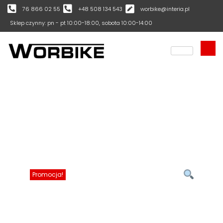
76 866 02 55
+48 508 134 543
worbike@interia.pl
Sklep czynny: pn - pt 10:00-18:00, sobota 10:00-14:00
Promocja!