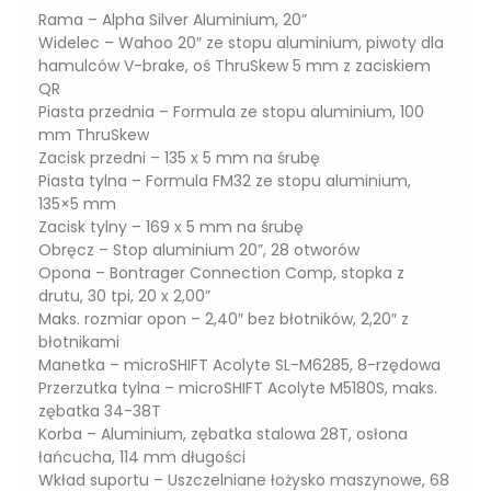
Rama – Alpha Silver Aluminium, 20”
Widelec – Wahoo 20″ ze stopu aluminium, piwoty dla
hamulców V-brake, oś ThruSkew 5 mm z zaciskiem
QR
Piasta przednia – Formula ze stopu aluminium, 100
mm ThruSkew
Zacisk przedni – 135 x 5 mm na śrubę
Piasta tylna – Formula FM32 ze stopu aluminium,
135×5 mm
Zacisk tylny – 169 x 5 mm na śrubę
Obręcz – Stop aluminium 20”, 28 otworów
Opona – Bontrager Connection Comp, stopka z
drutu, 30 tpi, 20 x 2,00”
Maks. rozmiar opon – 2,40″ bez błotników, 2,20″ z
błotnikami
Manetka – microSHIFT Acolyte SL-M6285, 8-rzędowa
Przerzutka tylna – microSHIFT Acolyte M5180S, maks.
zębatka 34-38T
Korba – Aluminium, zębatka stalowa 28T, osłona
łańcucha, 114 mm długości
Wkład suportu – Uszczelniane łożysko maszynowe, 68