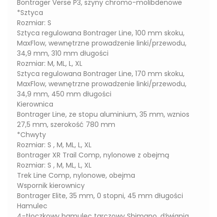
Bontrager Verse P3, szyny chromo-molibdenowe
*Sztyca
Rozmiar: S
Sztyca regulowana Bontrager Line, 100 mm skoku,
MaxFlow, wewnętrzne prowadzenie linki/przewodu,
34,9 mm, 310 mm długości
Rozmiar: M, ML, L, XL
Sztyca regulowana Bontrager Line, 170 mm skoku,
MaxFlow, wewnętrzne prowadzenie linki/przewodu,
34,9 mm, 450 mm długości
Kierownica
Bontrager Line, ze stopu aluminium, 35 mm, wznios
27,5 mm, szerokość 780 mm
*Chwyty
Rozmiar: S , M, ML, L, XL
Bontrager XR Trail Comp, nylonowe z obejmą
Rozmiar: S , M, ML, L, XL
Trek Line Comp, nylonowe, obejma
Wspornik kierownicy
Bontrager Elite, 35 mm, 0 stopni, 45 mm długości
Hamulec
4-tłoczkowy hamulec tarczowy Shimano, dźwignia