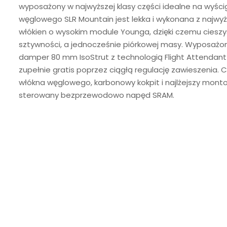
wyposażony w najwyższej klasy części idealne na wyści
węglowego SLR Mountain jest lekka i wykonana z najwy
włókien o wysokim module Younga, dzięki czemu cieszys
sztywności, a jednocześnie piórkowej masy. Wyposażony
damper 80 mm IsoStrut z technologią Flight Attendan
zupełnie gratis poprzez ciągłą regulację zawieszenia. C
włókna węglowego, karbonowy kokpit i najlżejszy mon
sterowany bezprzewodowo napęd SRAM.