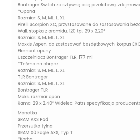
Bontrager Switch ze sztywną osią przelotową, zdejmow
*Opona
Rozmiar: S, M, ML, L, XL
Pirelli Scorpion XC, przystosowane do zastosowania be
Wall, stopka z aramidu, 120 tpi, 29 x 2,20″
Rozmiar: S, M, ML, L, XL
Maxxis Aspen, do zastosowań bezdętkowych, korpus EXO, s
Element opony
Uszczelniacz Bontrager TLR, 177 ml
*Taśma na obręcz
Rozmiar: S, M, ML, L, XL
TLR Bontrager
Rozmiar: S, M, ML, L, XL
Bontrager TLR
Maks. rozmiar opon
Rama: 29 x 2,40″ Widelec: Patrz specyfikacja producent
Manetka
SRAM AXS Pod
Przerzutka tylna
SRAM X0 Eagle AXS, Typ T
*Korba