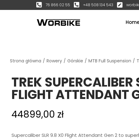
76 866 02 55
+48 508 134 543
worbik
Hom
Strona główna
/
Rowery
/
Górskie
/
MTB Full Suspension
/
T
TREK SUPERCALIBER S
FLIGHT ATTENDANT G
44899,00
zł
Supercaliber SLR 9.8 X0 Flight Attendant Gen 2 to superl