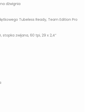
ana dźwignia
zdętkowego Tubeless Ready, Team Edition Pro
topka zwijana, 60 tpi, 29 x 2,4”
a