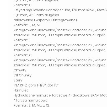
31,6 mm, 410 mm długości
Rozmiar: XL
Sztyca regulowana Bontrager Line, 170 mm skoku, MaxFl
31,6 mm, 450 mm długości
*Kierownica i wspornik (zintegrowane)
Rozmiar: S, M, ML
Zintegrowana kierownica/mostek Bontrager RSL, włókn
szerokość 750 mm, -13 stopni wzniosu mostka, długo
Rozmiar: L
Zintegrowana kierownica/mostek Bontrager RSL, włókn
szerokość 750 mm, -13 stopni wzniosu mostka, długo
Rozmiar: XL
Zintegrowana kierownica/mostek Bontrager RSL, włókn
szerokość 750 mm, -13 stopni wzniosu mostka, długoś
Chwyty
ESI Chunky
Stery
FSA IS-2, góra 1-1/8″, dół 1,5″
Hamulec
Hydrauliczne hamulce tarczowe 4-tłoczkowe SRAM Motiv
*Tarcza hamulcowa
Rozmiar: S, M, ML, L, XL