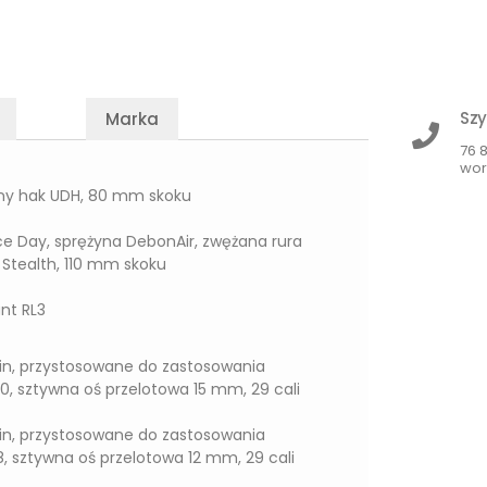
Szy
Marka
76 
wor
lny hak UDH, 80 mm skoku
ace Day, sprężyna DebonAir, zwężana rura
 Stealth, 110 mm skoku
ant RL3
in, przystosowane do zastosowania
0, sztywna oś przelotowa 15 mm, 29 cali
in, przystosowane do zastosowania
, sztywna oś przelotowa 12 mm, 29 cali