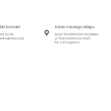
bki kontakt
Adres naszego sklepu
866 02 55
SKLEP ROWEROWY WORBIKE
bike@interia.pl
ul. Rzemieślnicza 10a/1
59-220 Legnica