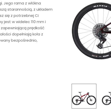
gi. Jego rama z włókna
ższą starannością, z układem
z się z potrzebnej Ci
 jest w widelec 110 mm i
t zapewniającą prędkość
ałości dopełniają koła z
towany bezpośrednio,