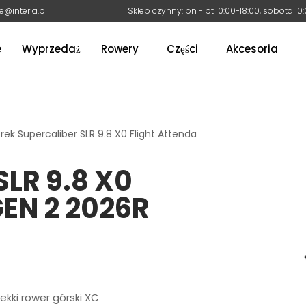
e@interia.pl
Sklep czynny: pn - pt 10:00-18:00, sobota 10
e
Wyprzedaż
Rowery
Części
Akcesoria
rek Supercaliber SLR 9.8 X0 Flight Attendant gen 2 2026r
LR 9.8 X0
EN 2 2026R
ekki rower górski XC