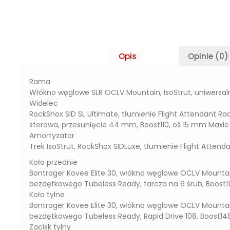
Opis
Opinie (0)
Rama
Włókno węglowe SLR OCLV Mountain, IsoStrut, uniwersa
Widelec
RockShox SID SL Ultimate, tłumienie Flight Attendant R
sterowa, przesunięcie 44 mm, Boost110, oś 15 mm Maxle
Amortyzator
Trek IsoStrut, RockShox SIDLuxe, tłumienie Flight Attend
Koło przednie
Bontrager Kovee Elite 30, włókno węglowe OCLV Mounta
bezdętkowego Tubeless Ready, tarcza na 6 śrub, Boost11
Koło tylne
Bontrager Kovee Elite 30, włókno węglowe OCLV Mounta
bezdętkowego Tubeless Ready, Rapid Drive 108, Boost148
Zacisk tylny