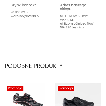
Szybki kontakt
Adres naszego
sklepu
76 866 02 55
worbike@interia.pl
SKLEP ROWEROWY
WORBIKE
ul. Rzemieślnicza 10a/1
59-220 Legnica
PODOBNE PRODUKTY
Promocja
Promocja