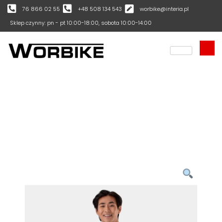
76 866 02 55
+48 508 134 543
worbike@interia.pl
Sklep czynny: pn - pt 10:00-18:00, sobota 10:00-14:00