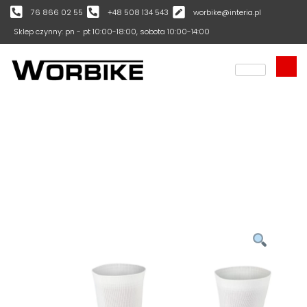
76 866 02 55
+48 508 134 543
worbike@interia.pl
Sklep czynny: pn - pt 10:00-18:00, sobota 10:00-14:00