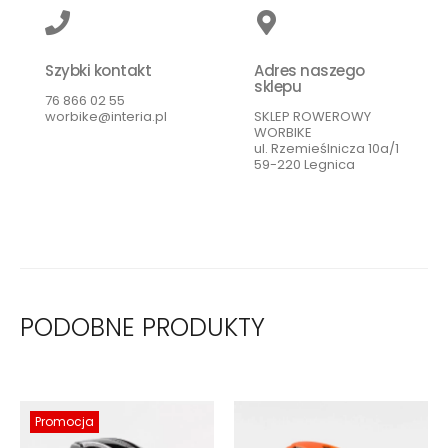
Szybki kontakt
Adres naszego
sklepu
76 866 02 55
worbike@interia.pl
SKLEP ROWEROWY
WORBIKE
ul. Rzemieślnicza 10a/1
59-220 Legnica
PODOBNE PRODUKTY
Promocja