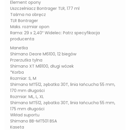
Element opony
Uszczelniacz Bontrager TLR, 177 ml
Taśma na obręcz
TLR Bontrager
Maks. rozmiar opon
Rama: 29 x 2,40″ Widelec: Patrz specyfikacja
producenta
Manetka
Shimano Deore M6100, 12 biegów
Przerzutka tylna
Shimano XT M8100, długi wózek
*Korba
Rozmiar: S, M
Shimano MT512, zębatka 30T, linia łańcucha 55 mm,
170 mm długości
Rozmiar: ML, L, XL
Shimano MT512, zębatka 30T, linia łańcucha 55 mm,
175 mm długości
Wkład suportu
Shimano BB-MT501 BSA
Kaseta