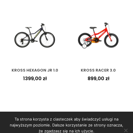
KROSS HEXAGON JR 1.0
KROSS RACER 3.0
1399,00
zł
899,00
zł
Ta strona korzysta z ciasteczek aby świadczyć usługi na
najwyższym poziomie. Dalsze korzystanie ze strony oznacza,
że zgadzasz się na ich użycie.