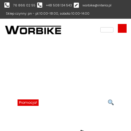
76 866 02 55
+48 508 134 543
worbike@interia.pl
Sklep czynny: pn - pt 10:00-18:00, sobota 10:00-14:00
Promocja!