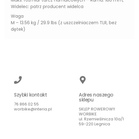
Widelec: patrz producent widelca
Waga
M – 13.56 kg / 29.9 lbs (z uszczelniaczem TLR, bez
dętek)
Szybki kontakt
Adres naszego
sklepu
76 866 02 55
worbike@interia.pl
SKLEP ROWEROWY
WORBIKE
ul. Rzemieślnicza 10a/1
59-220 Legnica