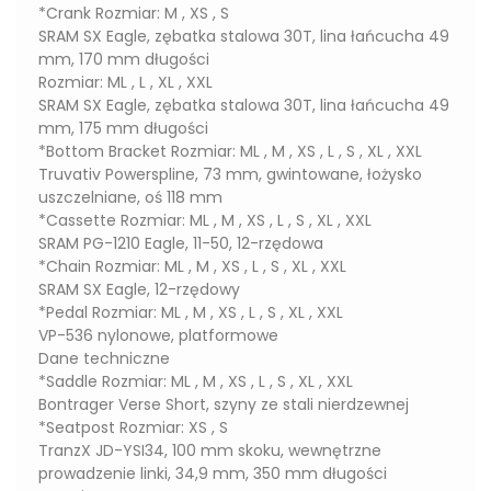
*Crank Rozmiar: M , XS , S
SRAM SX Eagle, zębatka stalowa 30T, lina łańcucha 49
mm, 170 mm długości
Rozmiar: ML , L , XL , XXL
SRAM SX Eagle, zębatka stalowa 30T, lina łańcucha 49
mm, 175 mm długości
*Bottom Bracket Rozmiar: ML , M , XS , L , S , XL , XXL
Truvativ Powerspline, 73 mm, gwintowane, łożysko
uszczelniane, oś 118 mm
*Cassette Rozmiar: ML , M , XS , L , S , XL , XXL
SRAM PG-1210 Eagle, 11-50, 12-rzędowa
*Chain Rozmiar: ML , M , XS , L , S , XL , XXL
SRAM SX Eagle, 12-rzędowy
*Pedal Rozmiar: ML , M , XS , L , S , XL , XXL
VP-536 nylonowe, platformowe
Dane techniczne
*Saddle Rozmiar: ML , M , XS , L , S , XL , XXL
Bontrager Verse Short, szyny ze stali nierdzewnej
*Seatpost Rozmiar: XS , S
TranzX JD-YSI34, 100 mm skoku, wewnętrzne
prowadzenie linki, 34,9 mm, 350 mm długości