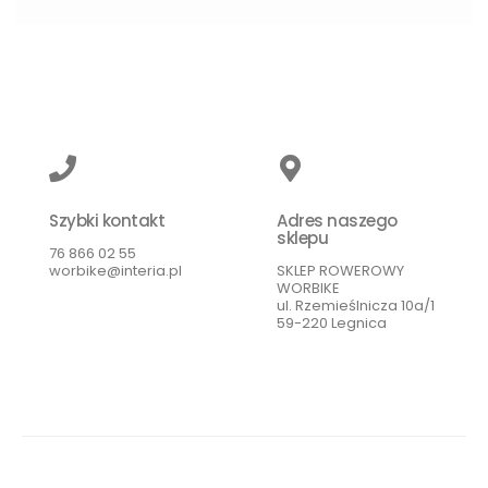
Szybki kontakt
Adres naszego
sklepu
76 866 02 55
worbike@interia.pl
SKLEP ROWEROWY
WORBIKE
ul. Rzemieślnicza 10a/1
59-220 Legnica