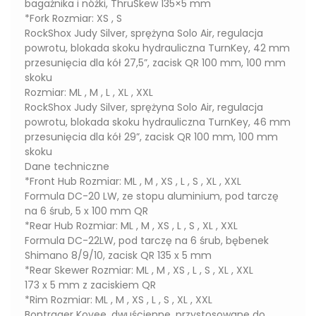
bagażnika i nóżki, ThruSkew 135×5 mm
*Fork Rozmiar: XS , S
RockShox Judy Silver, sprężyna Solo Air, regulacja
powrotu, blokada skoku hydrauliczna TurnKey, 42 mm
przesunięcia dla kół 27,5”, zacisk QR 100 mm, 100 mm
skoku
Rozmiar: ML , M , L , XL , XXL
RockShox Judy Silver, sprężyna Solo Air, regulacja
powrotu, blokada skoku hydrauliczna TurnKey, 46 mm
przesunięcia dla kół 29”, zacisk QR 100 mm, 100 mm
skoku
Dane techniczne
*Front Hub Rozmiar: ML , M , XS , L , S , XL , XXL
Formula DC-20 LW, ze stopu aluminium, pod tarczę
na 6 śrub, 5 x 100 mm QR
*Rear Hub Rozmiar: ML , M , XS , L , S , XL , XXL
Formula DC-22LW, pod tarczę na 6 śrub, bębenek
Shimano 8/9/10, zacisk QR 135 x 5 mm
*Rear Skewer Rozmiar: ML , M , XS , L , S , XL , XXL
173 x 5 mm z zaciskiem QR
*Rim Rozmiar: ML , M , XS , L , S , XL , XXL
Bontrager Kovee, dwuścienne, przystosowane do