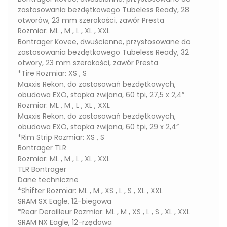
zastosowania bezdętkowego Tubeless Ready, 28
otworów, 23 mm szerokości, zawór Presta
Rozmiar: ML , M , L , XL , XXL
Bontrager Kovee, dwuścienne, przystosowane do
zastosowania bezdętkowego Tubeless Ready, 32
otwory, 23 mm szerokości, zawór Presta
*Tire Rozmiar: XS , S
Maxxis Rekon, do zastosowań bezdętkowych,
obudowa EXO, stopka zwijana, 60 tpi, 27,5 x 2,4”
Rozmiar: ML , M , L , XL , XXL
Maxxis Rekon, do zastosowań bezdętkowych,
obudowa EXO, stopka zwijana, 60 tpi, 29 x 2,4”
*Rim Strip Rozmiar: XS , S
Bontrager TLR
Rozmiar: ML , M , L , XL , XXL
TLR Bontrager
Dane techniczne
*Shifter Rozmiar: ML , M , XS , L , S , XL , XXL
SRAM SX Eagle, 12-biegowa
*Rear Derailleur Rozmiar: ML , M , XS , L , S , XL , XXL
SRAM NX Eagle, 12-rzędowa