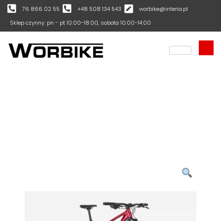
76 866 02 55
+48 508 134 543
worbike@interia.pl
Sklep czynny: pn - pt 10:00-18:00, sobota 10:00-14:00