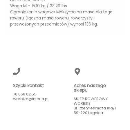
Waga M – 15.10 kg / 33.29 lbs
Ograniczenie wagowe Maksymalna masa dla tego
roweru (łączna masa roweru, rowerzysty i
przewożonych przedmiotów) wynosi 136 kg.
Szybki kontakt
Adres naszego
sklepu
76 866 02 55
worbike@interia.pl
SKLEP ROWEROWY
WORBIKE
ul. Rzemieślnicza 10a/1
59-220 Legnica