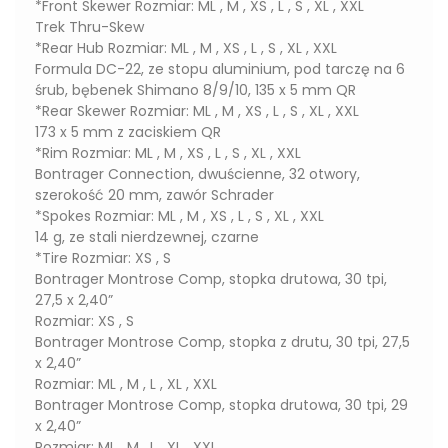
*Front Skewer Rozmiar: ML , M , XS , L , S , XL , XXL
Trek Thru-Skew
*Rear Hub Rozmiar: ML , M , XS , L , S , XL , XXL
Formula DC-22, ze stopu aluminium, pod tarczę na 6
śrub, bębenek Shimano 8/9/10, 135 x 5 mm QR
*Rear Skewer Rozmiar: ML , M , XS , L , S , XL , XXL
173 x 5 mm z zaciskiem QR
*Rim Rozmiar: ML , M , XS , L , S , XL , XXL
Bontrager Connection, dwuścienne, 32 otwory,
szerokość 20 mm, zawór Schrader
*Spokes Rozmiar: ML , M , XS , L , S , XL , XXL
14 g, ze stali nierdzewnej, czarne
*Tire Rozmiar: XS , S
Bontrager Montrose Comp, stopka drutowa, 30 tpi,
27,5 x 2,40”
Rozmiar: XS , S
Bontrager Montrose Comp, stopka z drutu, 30 tpi, 27,5
x 2,40”
Rozmiar: ML , M , L , XL , XXL
Bontrager Montrose Comp, stopka drutowa, 30 tpi, 29
x 2,40”
Rozmiar: ML , M , L , XL , XXL