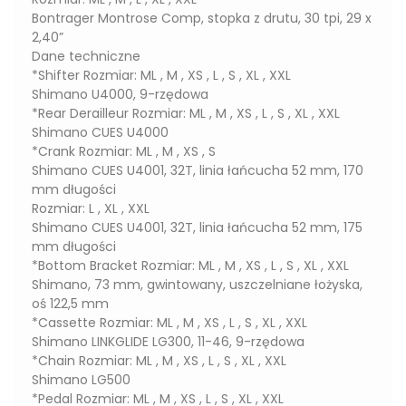
Bontrager Montrose Comp, stopka z drutu, 30 tpi, 29 x
2,40”
Dane techniczne
*Shifter Rozmiar: ML , M , XS , L , S , XL , XXL
Shimano U4000, 9-rzędowa
*Rear Derailleur Rozmiar: ML , M , XS , L , S , XL , XXL
Shimano CUES U4000
*Crank Rozmiar: ML , M , XS , S
Shimano CUES U4001, 32T, linia łańcucha 52 mm, 170
mm długości
Rozmiar: L , XL , XXL
Shimano CUES U4001, 32T, linia łańcucha 52 mm, 175
mm długości
*Bottom Bracket Rozmiar: ML , M , XS , L , S , XL , XXL
Shimano, 73 mm, gwintowany, uszczelniane łożyska,
oś 122,5 mm
*Cassette Rozmiar: ML , M , XS , L , S , XL , XXL
Shimano LINKGLIDE LG300, 11-46, 9-rzędowa
*Chain Rozmiar: ML , M , XS , L , S , XL , XXL
Shimano LG500
*Pedal Rozmiar: ML , M , XS , L , S , XL , XXL