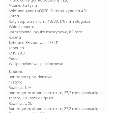
mocowanie górne, podwójny ciąg
Przerzutka tylna
Shimano Acera M3020-8, maks. zębatka 40T
Korba
Kuty stop aluminium, 46/30, 170 mm długości
Wkład suportu
Uszczelniane łożysko maszynowe, 68 mm
Kaseta
Shimano 8-rzędowa, 12-32T
Łańcuch
KMC Z8.3
Pedał
Wellgo nylonowe, platformowe
Siodełko
Bontrager Sport damskie
*Sztyca
Rozmiar: S, M
Bontrager ze stopu aluminium, 27,2 mm, przesunięcie
12 mm, 330 mm długości
Rozmiar: L, XL
Bontrager ze stopu aluminium, 27,2 mm, przesunięcie