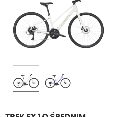
TREK FX 1 O ŚREDNIM