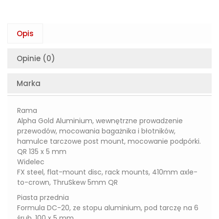
Opis
Opinie (0)
Marka
Rama
Alpha Gold Aluminium, wewnętrzne prowadzenie
przewodów, mocowania bagażnika i błotników,
hamulce tarczowe post mount, mocowanie podpórki.
QR 135 x 5 mm
Widelec
FX steel, flat-mount disc, rack mounts, 410mm axle-
to-crown, ThruSkew 5mm QR
Piasta przednia
Formula DC-20, ze stopu aluminium, pod tarczę na 6
śrub, 100 x 5 mm