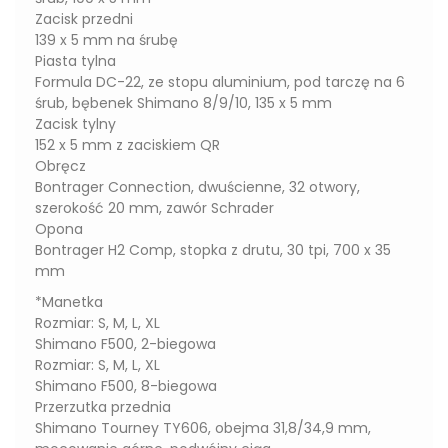
Zacisk przedni
139 x 5 mm na śrubę
Piasta tylna
Formula DC-22, ze stopu aluminium, pod tarczę na 6
śrub, bębenek Shimano 8/9/10, 135 x 5 mm
Zacisk tylny
152 x 5 mm z zaciskiem QR
Obręcz
Bontrager Connection, dwuścienne, 32 otwory,
szerokość 20 mm, zawór Schrader
Opona
Bontrager H2 Comp, stopka z drutu, 30 tpi, 700 x 35
mm
*Manetka
Rozmiar: S, M, L, XL
Shimano F500, 2-biegowa
Rozmiar: S, M, L, XL
Shimano F500, 8-biegowa
Przerzutka przednia
Shimano Tourney TY606, obejma 31,8/34,9 mm,