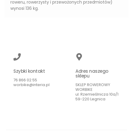
roweru, rowerzysty i przewożonych przedmiotów)
wynosi 136 kg.
Szybki kontakt
Adres naszego
sklepu
76 866 02 55
worbike@interia.pl
SKLEP ROWEROWY
WORBIKE
ul. Rzemieślnicza 10a/1
59-220 Legnica