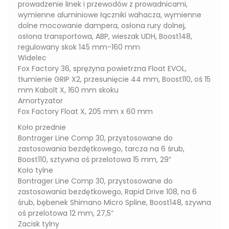
prowadzenie linek i przewodów z prowadnicami,
wymienne aluminiowe łączniki wahacza, wymienne
dolne mocowanie dampera, osłona rury dolnej,
osłona transportowa, ABP, wieszak UDH, Boost148,
regulowany skok 145 mm-160 mm
Widelec
Fox Factory 36, sprężyna powietrzna Float EVOL,
tłumienie GRIP X2, przesunięcie 44 mm, Boost110, oś 15
mm Kabolt X, 160 mm skoku
Amortyzator
Fox Factory Float X, 205 mm x 60 mm
Koło przednie
Bontrager Line Comp 30, przystosowane do
zastosowania bezdętkowego, tarcza na 6 śrub,
Boost110, sztywna oś przelotowa 15 mm, 29”
Koło tylne
Bontrager Line Comp 30, przystosowane do
zastosowania bezdętkowego, Rapid Drive 108, na 6
śrub, bębenek Shimano Micro Spline, Boost148, szywna
oś przelotowa 12 mm, 27,5”
Zacisk tylny