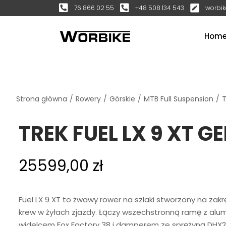
76 866 02 55
+48 508 134 543
worbik
Hom
Strona główna
/
Rowery
/
Górskie
/
MTB Full Suspension
/
T
TREK FUEL LX 9 XT G
25599,00
zł
Fuel LX 9 XT to żwawy rower na szlaki stworzony na zak
krew w żyłach zjazdy. Łączy wszechstronną ramę z alum
widelcem Fox Factory 38 i damperem ze sprężyną DHX2 