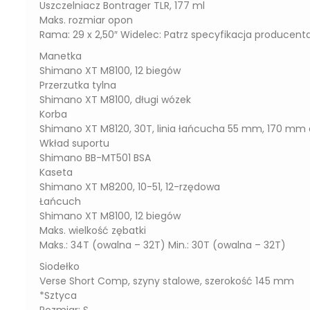
Uszczelniacz Bontrager TLR, 177 ml
Maks. rozmiar opon
Rama: 29 x 2,50″ Widelec: Patrz specyfikacja producent
Manetka
Shimano XT M8100, 12 biegów
Przerzutka tylna
Shimano XT M8100, długi wózek
Korba
Shimano XT M8120, 30T, linia łańcucha 55 mm, 170 mm 
Wkład suportu
Shimano BB-MT501 BSA
Kaseta
Shimano XT M8200, 10-51, 12-rzędowa
Łańcuch
Shimano XT M8100, 12 biegów
Maks. wielkość zębatki
Maks.: 34T (owalna – 32T) Min.: 30T (owalna – 32T)
Siodełko
Verse Short Comp, szyny stalowe, szerokość 145 mm
*Sztyca