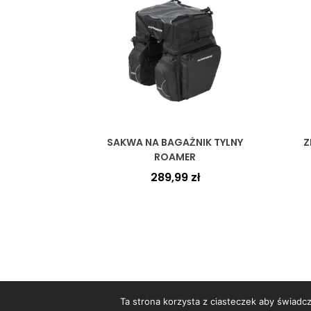
SAKWA NA BAGAŻNIK TYLNY
Z
ROAMER
289,99
zł
Ta strona korzysta z ciasteczek aby świadc
C