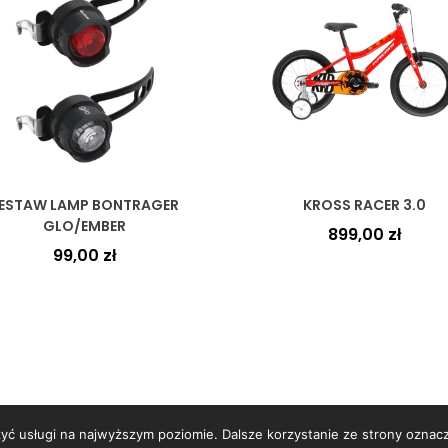
ESTAW LAMP BONTRAGER
KROSS RACER 3.0
GLO/EMBER
899,00
zł
99,00
zł
zyć usługi na najwyższym poziomie. Dalsze korzystanie ze strony oznacz
opyright © 2026
WORBIKE
- sklep rowerowy | Projekt witryny Print