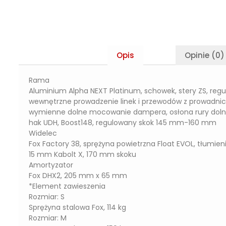
Opis
Opinie (0)
Rama
Aluminium Alpha NEXT Platinum, schowek, stery ZS, reg
wewnętrzne prowadzenie linek i przewodów z prowadni
wymienne dolne mocowanie dampera, osłona rury dolnej,
hak UDH, Boost148, regulowany skok 145 mm-160 mm
Widelec
Fox Factory 38, sprężyna powietrzna Float EVOL, tłumien
15 mm Kabolt X, 170 mm skoku
Amortyzator
Fox DHX2, 205 mm x 65 mm
*Element zawieszenia
Rozmiar: S
Sprężyna stalowa Fox, 114 kg
Rozmiar: M