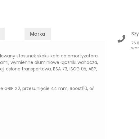
Szy
Marka
76 
wor
ulowany stosunek skoku koła do amortyzatora,
cami, wymienne aluminiowe łączniki wahacza,
 osłona transportowa, BSA 73, ISCG 05, ABP,
ie GRIP X2, przesunięcie 44 mm, Boost110, oś