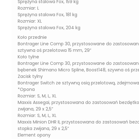
Sprężyna stalowa Fox, 159 kg
Rozmiar: L
Sprężyna stalowa Fox, 181 kg
Rozmiar: XL
Sprężyna stalowa Fox, 204 kg
Koło przednie
Bontrager Line Comp 30, przystosowane do zastosowania
sztywna oś przelotowa 15 mm, 29”
Koło tylne
Bontrager Line Comp 30, przystosowane do zastosowania
bębenek Shimano Micro Spline, Boost148, szywna oś prz
Zacisk tylny
Bontrager Switch ze sztywną osią przelotową, zdejmow
*Opona
Rozmiar: S, M, L, XL
Maxxis Assegai, przystosowana do zastosowań bezdętko
zwijana, 29 x 2,5”
Rozmiar: S, M, L, XL
Maxxis Minion DHR II, przystosowana do zastosowań be
stopka zwijana, 29 x 2,5”
Element opony