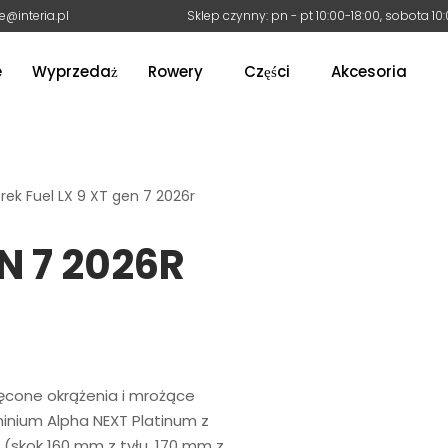
e@interia.pl
Sklep czynny: pn - pt 10:00-18:00, sobota 10
e
Wyprzedaż
Rowery
Części
Akcesoria
rek Fuel LX 9 XT gen 7 2026r
EN 7 2026R
ręcone okrążenia i mrożące
inium Alpha NEXT Platinum z
(skok 160 mm z tyłu, 170 mm z