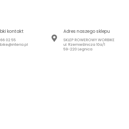
bki kontakt
Adres naszego sklepu
866 02 55
SKLEP ROWEROWY WORBIKE
bike@interia.pl
ul. Rzemieślnicza 10a/1
59-220 Legnica