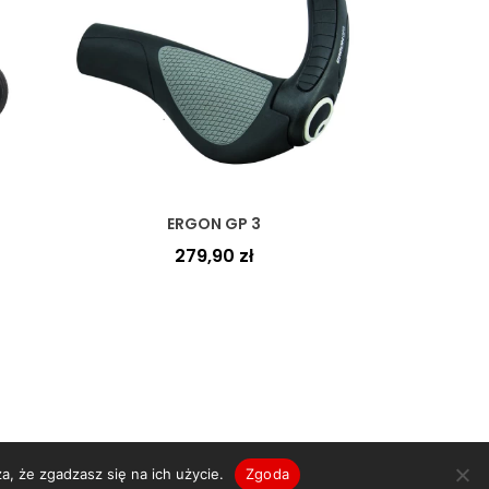
ERGON GP 3
279,90
zł
a, że zgadzasz się na ich użycie.
Zgoda
ed