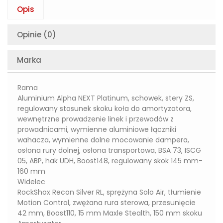
Opis
Opinie (0)
Marka
Rama
Aluminium Alpha NEXT Platinum, schowek, stery ZS,
regulowany stosunek skoku koła do amortyzatora,
wewnętrzne prowadzenie linek i przewodów z
prowadnicami, wymienne aluminiowe łączniki
wahacza, wymienne dolne mocowanie dampera,
osłona rury dolnej, osłona transportowa, BSA 73, ISCG
05, ABP, hak UDH, Boost148, regulowany skok 145 mm-
160 mm
Widelec
RockShox Recon Silver RL, sprężyna Solo Air, tłumienie
Motion Control, zwężana rura sterowa, przesunięcie
42 mm, Boost110, 15 mm Maxle Stealth, 150 mm skoku