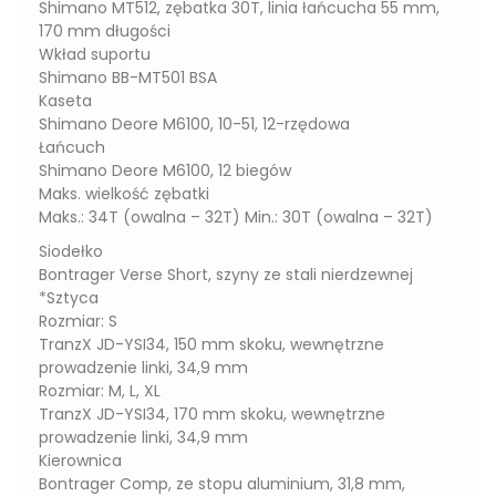
Shimano MT512, zębatka 30T, linia łańcucha 55 mm,
170 mm długości
Wkład suportu
Shimano BB-MT501 BSA
Kaseta
Shimano Deore M6100, 10-51, 12-rzędowa
Łańcuch
Shimano Deore M6100, 12 biegów
Maks. wielkość zębatki
Maks.: 34T (owalna – 32T) Min.: 30T (owalna – 32T)
Siodełko
Bontrager Verse Short, szyny ze stali nierdzewnej
*Sztyca
Rozmiar: S
TranzX JD-YSI34, 150 mm skoku, wewnętrzne
prowadzenie linki, 34,9 mm
Rozmiar: M, L, XL
TranzX JD-YSI34, 170 mm skoku, wewnętrzne
prowadzenie linki, 34,9 mm
Kierownica
Bontrager Comp, ze stopu aluminium, 31,8 mm,