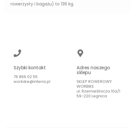
rowerzysty i bagażu) to 136 kg.
Szybki kontakt
Adres naszego
sklepu
76 866 02 55
worbike@interia.pl
SKLEP ROWEROWY
WORBIKE
ul. Rzemieślnicza 10a/1
59-220 Legnica