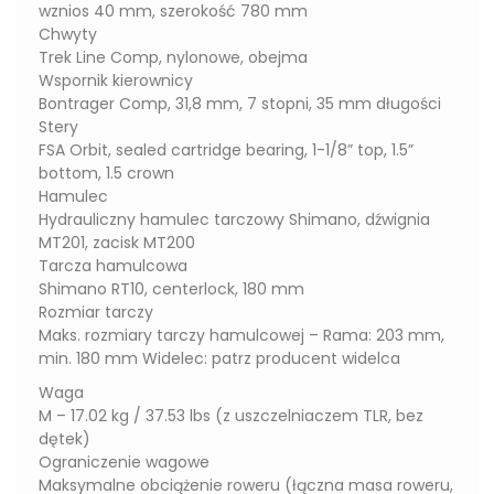
wznios 40 mm, szerokość 780 mm
Chwyty
Trek Line Comp, nylonowe, obejma
Wspornik kierownicy
Bontrager Comp, 31,8 mm, 7 stopni, 35 mm długości
Stery
FSA Orbit, sealed cartridge bearing, 1-1/8” top, 1.5”
bottom, 1.5 crown
Hamulec
Hydrauliczny hamulec tarczowy Shimano, dźwignia
MT201, zacisk MT200
Tarcza hamulcowa
Shimano RT10, centerlock, 180 mm
Rozmiar tarczy
Maks. rozmiary tarczy hamulcowej – Rama: 203 mm,
min. 180 mm Widelec: patrz producent widelca
Waga
M – 17.02 kg / 37.53 lbs (z uszczelniaczem TLR, bez
dętek)
Ograniczenie wagowe
Maksymalne obciążenie roweru (łączna masa roweru,