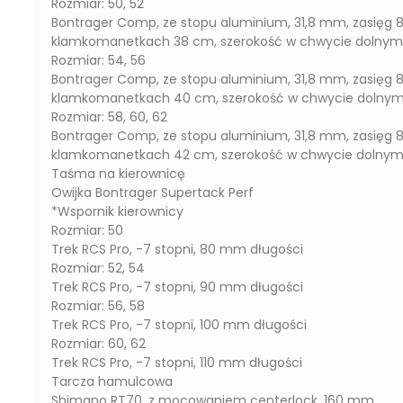
Rozmiar: 50, 52
Bontrager Comp, ze stopu aluminium, 31,8 mm, zasięg 
klamkomanetkach 38 cm, szerokość w chwycie dolny
Rozmiar: 54, 56
Bontrager Comp, ze stopu aluminium, 31,8 mm, zasięg 
klamkomanetkach 40 cm, szerokość w chwycie dolny
Rozmiar: 58, 60, 62
Bontrager Comp, ze stopu aluminium, 31,8 mm, zasięg 
klamkomanetkach 42 cm, szerokość w chwycie dolny
Taśma na kierownicę
Owijka Bontrager Supertack Perf
*Wspornik kierownicy
Rozmiar: 50
Trek RCS Pro, -7 stopni, 80 mm długości
Rozmiar: 52, 54
Trek RCS Pro, -7 stopni, 90 mm długości
Rozmiar: 56, 58
Trek RCS Pro, -7 stopni, 100 mm długości
Rozmiar: 60, 62
Trek RCS Pro, -7 stopni, 110 mm długości
Tarcza hamulcowa
Shimano RT70, z mocowaniem centerlock, 160 mm