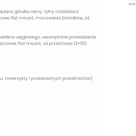
wor
ężana główka ramy, tylny rozdzielacz
zowe flat mount, mocowania błotników, oś
 włókna węglowego, wewnętrzne prowadzenie
czowe flat mount, oś przelotowa 12×100
, rowerzysty i przewożonych przedmiotów)