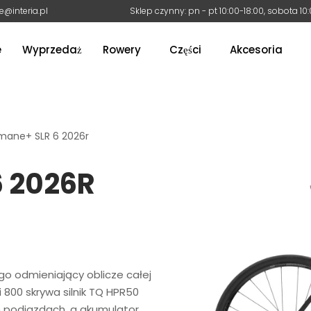
e@interia.pl
Sklep czynny: pn - pt 10:00-18:00, sobota 10
e
Wyprzedaż
Rowery
Części
Akcesoria
mane+ SLR 6 2026r
 2026R
o odmieniający oblicze całej
 800 skrywa silnik TQ HPR50
 podjazdach, a akumulator