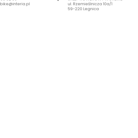
bike@interia.pl
ul. Rzemieślnicza 10a/1
59-220 Legnica