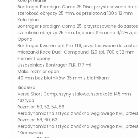
Koło przednie
Bontrager Paradigm Comp 25 Disc, przystosowane do z
szerokość obręczy 25 mm, oś przelotowa 100 x 12 mm
Koło tylne
Bontrager Paradigm Comp 25, przystosowane do zasto
szerokość obręczy 25 mm, bębenek Shimano 11/12-rzędo
Opona
Bontrager Kwaremont Pro TLR, przystosowane do zastos
mieszanki Race Dual-Compound, 120 tpi, 700 x 32 mm
Element opony
Uszczelniacz Bontrager TLR, 177 ml
Maks. rozmiar opon
40 mm bez błotników, 35 mm z błotnikami
Siodełko
Verse Short Comp, szyny stalowe, szerokość 145 mm
*Sztyca
Rozmiar: 50, 52, 54, 56
Aerodynamiczna sztyca z włókna węglowego KVF, prze
Rozmiar: 58, 60, 62
Aerodynamiczna sztyca z włókna węglowego KVF, prze
*Kierownica