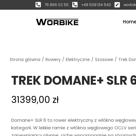
76 866 02 55
+48 508 134 543
worbik
Hom
Strona główna
/
Rowery
/
Elektryczne
/
Szosowe
/
Trek Do
TREK DOMANE+ SLR 6
31399,00
zł
Domane+ SLR 6 to rower elektryczny z włókna węgloweg
kategorii. W lekkie ramie z włókna węglowego OCLV serii
zapewniający płynne, ciche wspomaganie na stromych