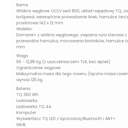
Rama
Włókno węglowe OCLV serii 800, układ napędowy TQ, zw
IsoSpeed, wewnętrzne prowadzenie linek, hamulce tarc
przelotowa 142 x 12 mm
Widelec
Domane+ z włókna węglowego, zwężana rura sterowa z
przewodów hamulca, mocowania błotników, hamulce tar
mm
Waga
56 – 12,85 kg (z uszczelniaczem TLR, bez dętek)
Ograniczenie wagowe
Maksymalna masa dla tego roweru (łączna masa roweru
wynosi 125 kg.
Bateria
TQ 360 Wh
Ładowarka
Ładowarka TQ 4A
Komputer
Wyświetlacz TQ LED z łącznością Bluetooth i ANT+
Silnik