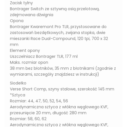
Zacisk tylny
Bontrager Switch ze sztywną osią przelotową,
zdejmowana dźwignia
Opona
Bontrager Kwaremont Pro TLR, przystosowane do
zastosowań bezdętkowych, zwijana stopka, dwie
mieszanki Race Dual-Compound, 120 tpi, 700 x 32
mm
Element opony
Uszczelniacz Bontrager TLR, 177 ml
Maks. rozmiar opon
38 mm bez błotników, 35 mm z błotnikami (zgodnie z
wymiarami, szczegóły znajdziesz w instrukcji)
Siodełko
Verse Short Comp, szyny stalowe, szerokość 145 mm
*Sztyca
Rozmiar: 44, 47, 50, 52, 54, 56
Aerodynamiczna sztyca z włókna węglowego KVF,
przesunięcie 20 mm, długość 280 mm
Rozmiar: 58, 60, 62
Aerodynamiczna sztyca z włókna węglowego KVF,