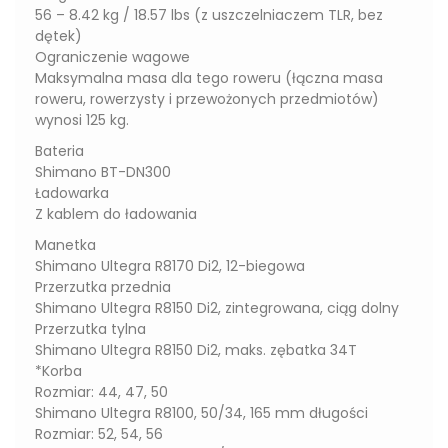
56 – 8.42 kg / 18.57 lbs (z uszczelniaczem TLR, bez
dętek)
Ograniczenie wagowe
Maksymalna masa dla tego roweru (łączna masa
roweru, rowerzysty i przewożonych przedmiotów)
wynosi 125 kg.
Bateria
Shimano BT-DN300
Ładowarka
Z kablem do ładowania
Manetka
Shimano Ultegra R8170 Di2, 12-biegowa
Przerzutka przednia
Shimano Ultegra R8150 Di2, zintegrowana, ciąg dolny
Przerzutka tylna
Shimano Ultegra R8150 Di2, maks. zębatka 34T
*Korba
Rozmiar: 44, 47, 50
Shimano Ultegra R8100, 50/34, 165 mm długości
Rozmiar: 52, 54, 56