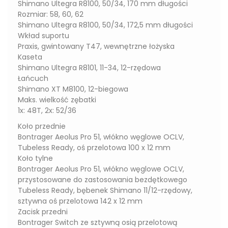
Shimano Ultegra R8100, 50/34, 170 mm długości
Rozmiar: 58, 60, 62
Shimano Ultegra R8100, 50/34, 172,5 mm długości
Wkład suportu
Praxis, gwintowany T47, wewnętrzne łożyska
Kaseta
Shimano Ultegra R8101, 11-34, 12-rzędowa
Łańcuch
Shimano XT M8100, 12-biegowa
Maks. wielkość zębatki
1x: 48T, 2x: 52/36
Koło przednie
Bontrager Aeolus Pro 51, włókno węglowe OCLV,
Tubeless Ready, oś przelotowa 100 x 12 mm
Koło tylne
Bontrager Aeolus Pro 51, włókno węglowe OCLV,
przystosowane do zastosowania bezdętkowego
Tubeless Ready, bębenek Shimano 11/12-rzędowy,
sztywna oś przelotowa 142 x 12 mm
Zacisk przedni
Bontrager Switch ze sztywną osią przelotową