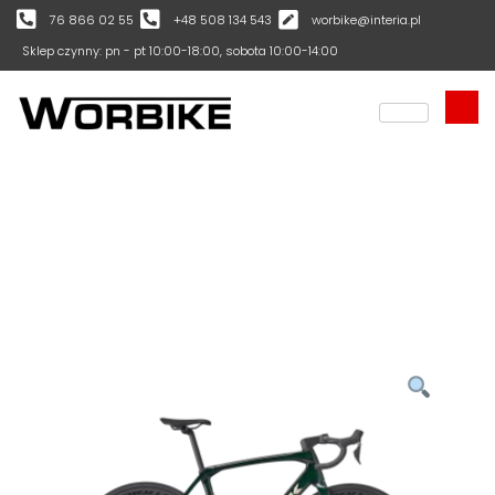
76 866 02 55
+48 508 134 543
worbike@interia.pl
Sklep czynny: pn - pt 10:00-18:00, sobota 10:00-14:00