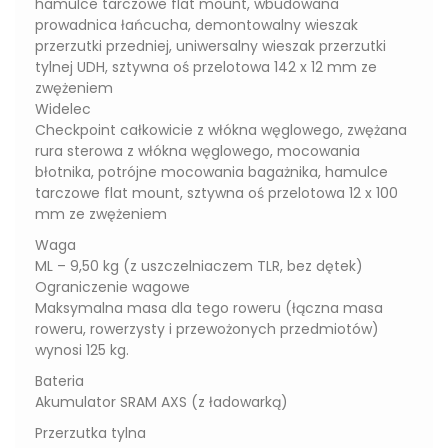
hamulce tarczowe flat mount, wbudowana
prowadnica łańcucha, demontowalny wieszak
przerzutki przedniej, uniwersalny wieszak przerzutki
tylnej UDH, sztywna oś przelotowa 142 x 12 mm ze
zwężeniem
Widelec
Checkpoint całkowicie z włókna węglowego, zwężana
rura sterowa z włókna węglowego, mocowania
błotnika, potrójne mocowania bagażnika, hamulce
tarczowe flat mount, sztywna oś przelotowa 12 x 100
mm ze zwężeniem
Waga
ML – 9,50 kg (z uszczelniaczem TLR, bez dętek)
Ograniczenie wagowe
Maksymalna masa dla tego roweru (łączna masa
roweru, rowerzysty i przewożonych przedmiotów)
wynosi 125 kg.
Bateria
Akumulator SRAM AXS (z ładowarką)
Przerzutka tylna