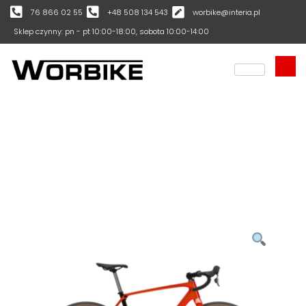
76 866 02 55
+48 508 134 543
worbike@interia.pl
Sklep czynny: pn - pt 10:00-18:00, sobota 10:00-14:00