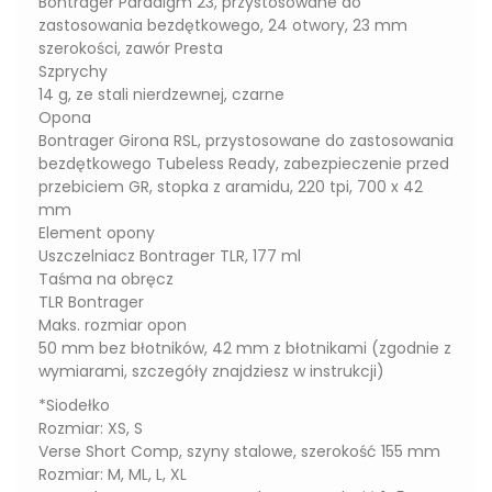
Bontrager Paradigm 23, przystosowane do
zastosowania bezdętkowego, 24 otwory, 23 mm
szerokości, zawór Presta
Szprychy
14 g, ze stali nierdzewnej, czarne
Opona
Bontrager Girona RSL, przystosowane do zastosowania
bezdętkowego Tubeless Ready, zabezpieczenie przed
przebiciem GR, stopka z aramidu, 220 tpi, 700 x 42
mm
Element opony
Uszczelniacz Bontrager TLR, 177 ml
Taśma na obręcz
TLR Bontrager
Maks. rozmiar opon
50 mm bez błotników, 42 mm z błotnikami (zgodnie z
wymiarami, szczegóły znajdziesz w instrukcji)
*Siodełko
Rozmiar: XS, S
Verse Short Comp, szyny stalowe, szerokość 155 mm
Rozmiar: M, ML, L, XL