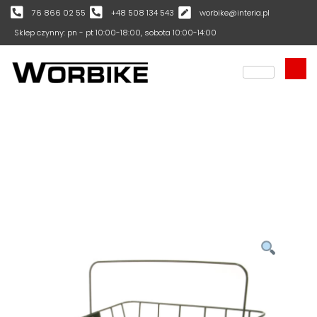
76 866 02 55
+48 508 134 543
worbike@interia.pl
Sklep czynny: pn - pt 10:00-18:00, sobota 10:00-14:00