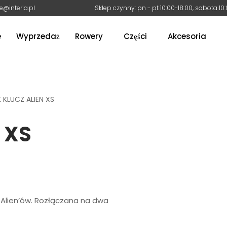
e@interia.pl
Sklep czynny: pn - pt 10:00-18:00, sobota 10
e
Wyprzedaż
Rowery
Części
Akcesoria
 KLUCZ ALIEN XS
 XS
 Alien’ów. Rozłączana na dwa