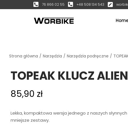
76 866 02 55
+48 508 134 543
worbik
Hom
Strona główna
/
Narzędzia
/
Narzędzia podręczne
/
TOPEAK
TOPEAK KLUCZ ALIEN
85,90
zł
Lekka, kompaktowa wersja jednego z naszych słynnych
mniejsze zestawy.