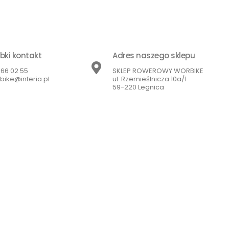
bki kontakt
Adres naszego sklepu
866 02 55
SKLEP ROWEROWY WORBIKE
bike@interia.pl
ul. Rzemieślnicza 10a/1
59-220 Legnica