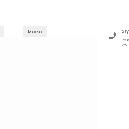
Szy
Marka
76 
wor