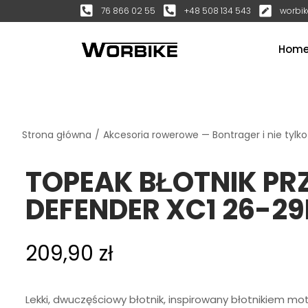
76 866 02 55
+48 508 134 543
worbik
Hom
Strona główna
/
Akcesoria rowerowe — Bontrager i nie tylko
TOPEAK BŁOTNIK PR
DEFENDER XC1 26-29
209,90
zł
Lekki, dwuczęściowy błotnik, inspirowany błotnikiem 