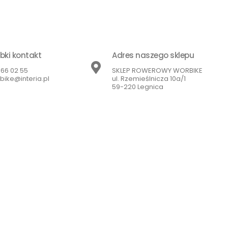
bki kontakt
Adres naszego sklepu
866 02 55
SKLEP ROWEROWY WORBIKE
bike@interia.pl
ul. Rzemieślnicza 10a/1
59-220 Legnica