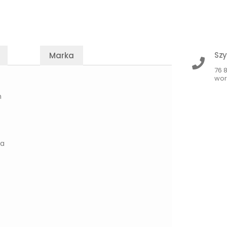
Szy
Marka
76 
wor
m
ia