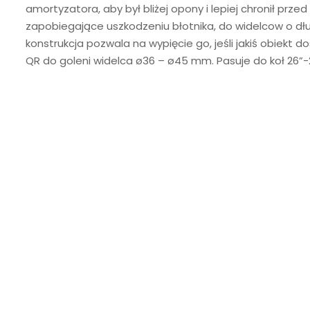
amortyzatora, aby był bliżej opony i lepiej chronił prz
zapobiegające uszkodzeniu błotnika, do widelcow o dłu
konstrukcja pozwala na wypięcie go, jeśli jakiś obiekt do
QR do goleni widelca ø36 – ø45 mm. Pasuje do koł 26”-