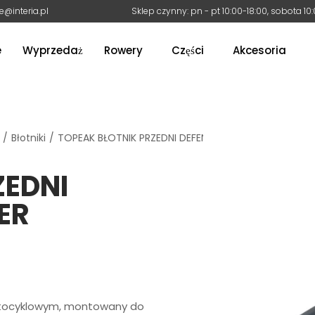
e@interia.pl
Sklep czynny: pn - pt 10:00-18:00, sobota 10
e
Wyprzedaż
Rowery
Części
Akcesoria
/
Błotniki
/
TOPEAK BŁOTNIK PRZEDNI DEFENDER XC1 26-29er
ZEDNI
ER
motocyklowym, montowany do