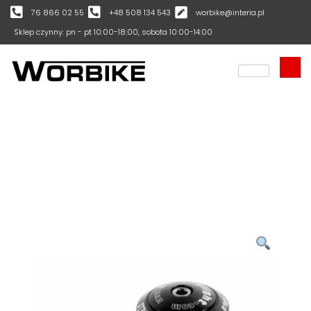
76 866 02 55
+48 508 134 543
worbike@interia.pl
Sklep czynny: pn - pt 10:00-18:00, sobota 10:00-14:00