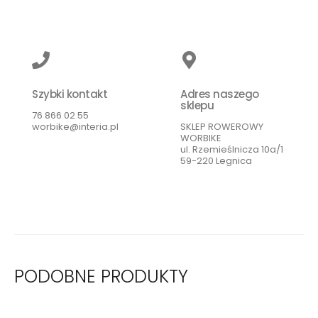
Szybki kontakt
Adres naszego
sklepu
76 866 02 55
worbike@interia.pl
SKLEP ROWEROWY
WORBIKE
ul. Rzemieślnicza 10a/1
59-220 Legnica
PODOBNE PRODUKTY