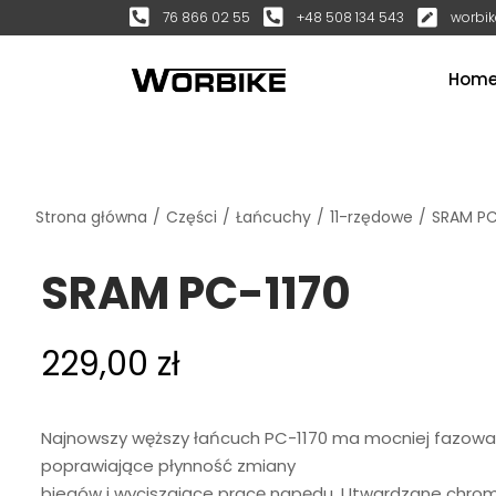
76 866 02 55
+48 508 134 543
worbik
Hom
Strona główna
/
Części
/
Łańcuchy
/
11-rzędowe
/
SRAM PC
SRAM PC-1170
229,00
zł
Najnowszy węższy łańcuch PC-1170 ma mocniej fazowa
poprawiające płynność zmiany
biegów i wyciszające pracę napędu. Utwardzane chr