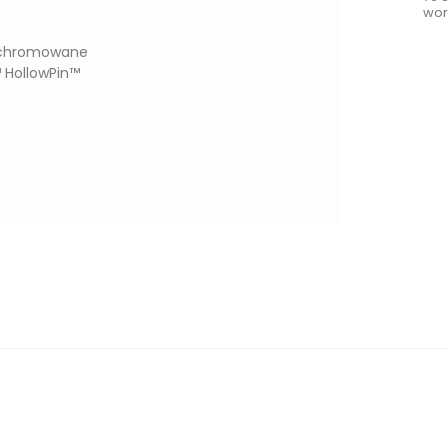
wor
ie chromowane
 HollowPin™