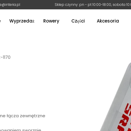
e@interia.pl
Sklep czynny: pn - pt 10:00-18:00, sobota 10
e
Wyprzedaż
Rowery
Części
Akcesoria
-1170
ne łącza zewnętrzne
omowaniem sworznie