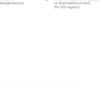
bike@interia.pl
ul. Rzemieślnicza 10a/1
59-220 Legnica