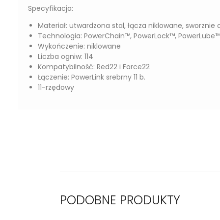
Specyfikacja:
Materiał: utwardzona stal, łącza niklowane, sworzn
Technologia: PowerChain™, PowerLock™, PowerLube™
Wykończenie: niklowane
Liczba ogniw: 114
Kompatybilność: Red22 i Force22
Łączenie: PowerLink srebrny 11 b.
11-rzędowy
PODOBNE PRODUKTY