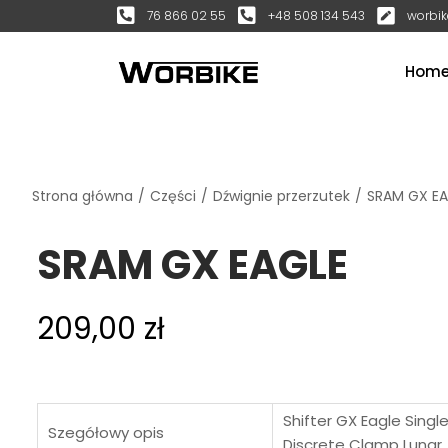
76 866 02 55
+48 508 134 543
worbik
Hom
Strona główna
/
Części
/
Dźwignie przerzutek
/
SRAM GX EA
SRAM GX EAGLE
209,00
zł
Shifter GX Eagle Single
Szegółowy opis
Discrete Clamp Lunar