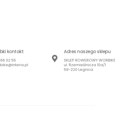
bki kontakt
Adres naszego sklepu
866 02 55
SKLEP ROWEROWY WORBIKE
bike@interia.pl
ul. Rzemieślnicza 10a/1
59-220 Legnica