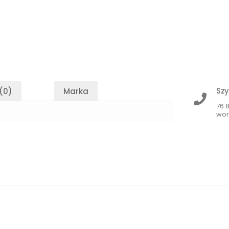
Szy
(0)
Marka
76 
wor