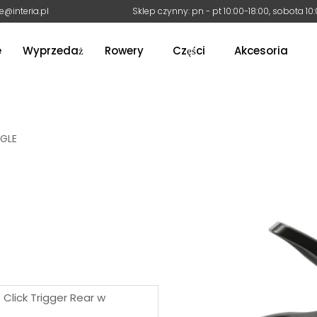
e@interia.pl
Sklep czynny: pn - pt 10:00-18:00, sobota 10
e
Wyprzedaż
Rowery
Części
Akcesoria
GLE
 Click Trigger Rear w