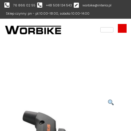
76 866 02 55
+48 508 134 543
worbike@interia.pl
Sklep czynny: pn - pt 10:00-18:00, sobota 10:00-14:00