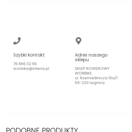
Szybki kontakt
Adres naszego
sklepu
76 866 02 55
worbike@interia.pl
SKLEP ROWEROWY
WORBIKE
ul. Rzemieślnicza 10a/1
59-220 Legnica
PODOBNE PRODUKTY