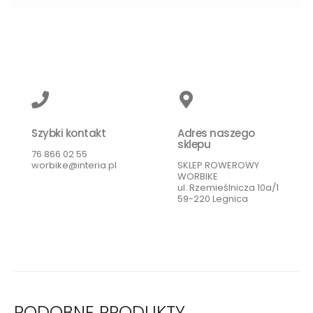
Szybki kontakt
Adres naszego
sklepu
76 866 02 55
worbike@interia.pl
SKLEP ROWEROWY
WORBIKE
ul. Rzemieślnicza 10a/1
59-220 Legnica
PODOBNE PRODUKTY