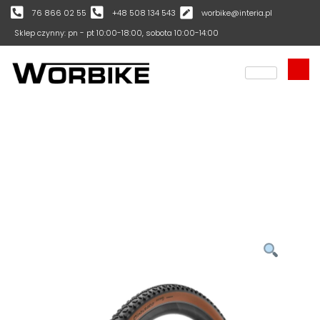
76 866 02 55
+48 508 134 543
worbike@interia.pl
Sklep czynny: pn - pt 10:00-18:00, sobota 10:00-14:00