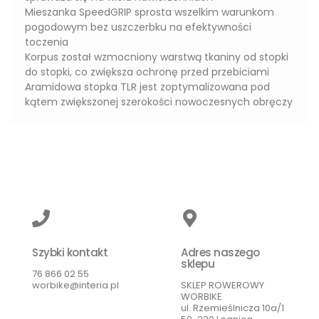
Mieszanka SpeedGRIP sprosta wszelkim warunkom
pogodowym bez uszczerbku na efektywności
toczenia
Korpus został wzmocniony warstwą tkaniny od stopki
do stopki, co zwiększa ochronę przed przebiciami
Aramidowa stopka TLR jest zoptymalizowana pod
kątem zwiększonej szerokości nowoczesnych obręczy
Szybki kontakt
Adres naszego
sklepu
76 866 02 55
worbike@interia.pl
SKLEP ROWEROWY
WORBIKE
ul. Rzemieślnicza 10a/1