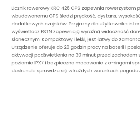
Licznik rowerowy KRC 426 GPS zapewnia rowerzystom pr
wbudowanemu GPS śledzi prędkość, dystans, wysokość 
dodatkowych czujników. Przyjazny dla użytkownika interf
wyświetlacz FSTN zapewniają wyraźną widoczność dany
słonecznym. Kompaktowy i lekki, jest łatwy do zamont
Urządzenie oferuje do 20 godzin pracy na baterii i pos
aktywacji podświetlenia na 30 minut przed zachodem
poziomie IPX7 i bezpieczne mocowanie z o-ringami spr
doskonale sprawdza się w każdych warunkach pogodo