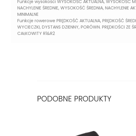
Funkcje wysokości WYSOKOŚĆ AKTUALNA, WYSOKOŚĆ MA
NACHYLENIE ŚREDNIE, WYSOKOŚĆ ŚREDNIA, NACHYLENIE A
MINIMALNE
Funkcje rowerowe PRĘDKOŚĆ AKTUALNA, PRĘDKOŚĆ ŚRED
WYCIECZKI, DYSTANS DZIENNY, PORÓWN. PRĘDKOŚCI ZE Ś
CAŁKOWITY R1&R2
PODOBNE PRODUKTY