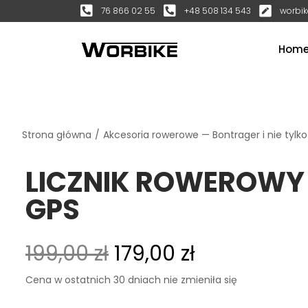
76 866 02 55
+48 508 134 543
worbik
Hom
Strona główna
/
Akcesoria rowerowe — Bontrager i nie tylko
LICZNIK ROWEROWY
GPS
199,00
zł
179,00
zł
Cena w ostatnich 30 dniach nie zmieniła się