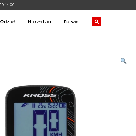
:00-14:00
Odzież
Narzędzia
Serwis
S