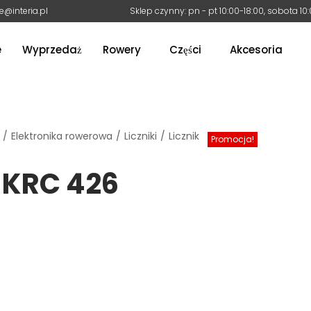
e@interia.pl
Sklep czynny: pn - pt 10:00-18:00, sobota 10
e
Wyprzedaż
Rowery
Części
Akcesoria
/
Elektronika rowerowa
/
Liczniki
/
Licznik rowerowy KRC 426 GP
Promocja!
 KRC 426