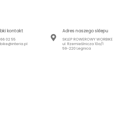
bki kontakt
Adres naszego sklepu
866 02 55
SKLEP ROWEROWY WORBIKE
bike@interia.pl
ul. Rzemieślnicza 10a/1
59-220 Legnica