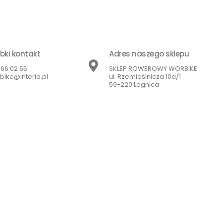
bki kontakt
Adres naszego sklepu
866 02 55
SKLEP ROWEROWY WORBIKE
bike@interia.pl
ul. Rzemieślnicza 10a/1
59-220 Legnica