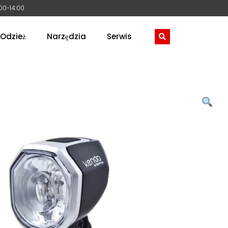
:00-14:00
Odzież
Narzędzia
Serwis
nninga Kendo XE+