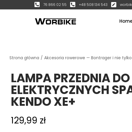
76 866 02 55
+48 508 134 543
worbik
Hom
Strona główna
/
Akcesoria rowerowe — Bontrager i nie tylko
LAMPA PRZEDNIA D
ELEKTRYCZNYCH SP
KENDO XE+
129,99
zł