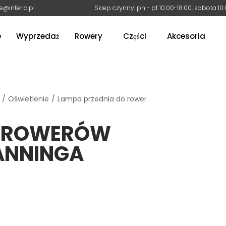
e@interia.pl
Sklep czynny: pn - pt 10:00-18:00, sobota 10
e
Wyprzedaż
Rowery
Części
Akcesoria
/
Oświetlenie
/
Lampa przednia do rowerów elektrycznych Spa
O ROWERÓW
ANNINGA