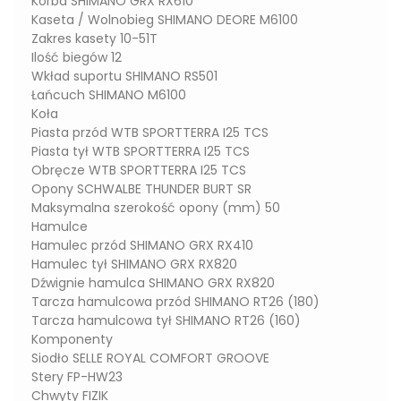
Korba SHIMANO GRX RX610
Kaseta / Wolnobieg SHIMANO DEORE M6100
Zakres kasety 10-51T
Ilość biegów 12
Wkład suportu SHIMANO RS501
Łańcuch SHIMANO M6100
Koła
Piasta przód WTB SPORTTERRA I25 TCS
Piasta tył WTB SPORTTERRA I25 TCS
Obręcze WTB SPORTTERRA I25 TCS
Opony SCHWALBE THUNDER BURT SR
Maksymalna szerokość opony (mm) 50
Hamulce
Hamulec przód SHIMANO GRX RX410
Hamulec tył SHIMANO GRX RX820
Dźwignie hamulca SHIMANO GRX RX820
Tarcza hamulcowa przód SHIMANO RT26 (180)
Tarcza hamulcowa tył SHIMANO RT26 (160)
Komponenty
Siodło SELLE ROYAL COMFORT GROOVE
Stery FP-HW23
Chwyty FIZIK