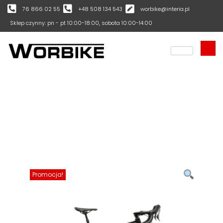
76 866 02 55
+48 508 134 543
worbike@interia.pl
Sklep czynny: pn - pt 10:00-18:00, sobota 10:00-14:00
Promocja!