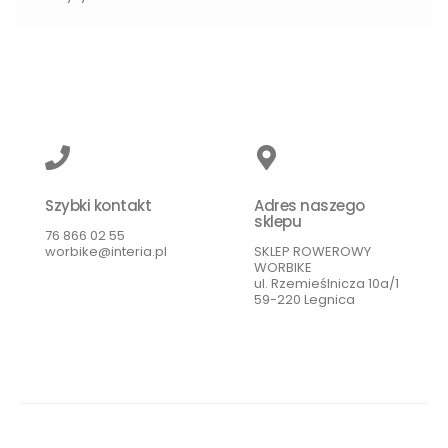
Szybki kontakt
Adres naszego
sklepu
76 866 02 55
worbike@interia.pl
SKLEP ROWEROWY
WORBIKE
ul. Rzemieślnicza 10a/1
59-220 Legnica