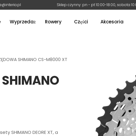
e@interia.pl
Sklep czynny: pn - pt 10:00-18:00, sobota 10
e
Wyprzedaż
Rowery
Części
Akcesoria
 RZĘDOWA SHIMANO CS-M8000 XT
A SHIMANO
asety SHIMANO DEORE XT, a