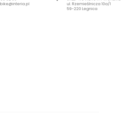
bike@interia.pl
ul. Rzemieślnicza 10a/1
59-220 Legnica