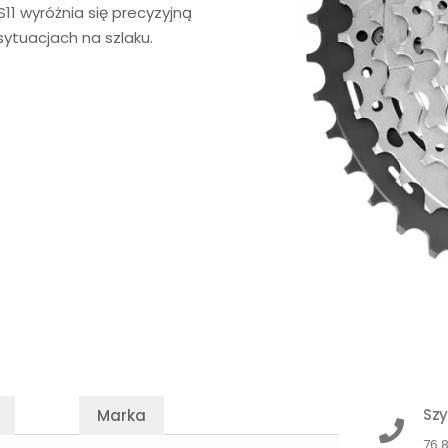
11 wyróżnia się precyzyjną
ytuacjach na szlaku.
Szy
Marka
76 