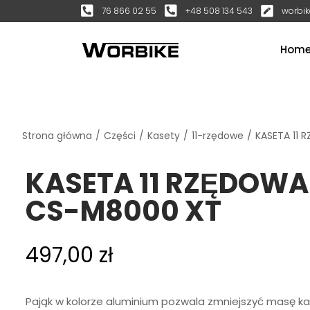
76 866 02 55
+48 508 134 543
worbik
Hom
Strona główna
/
Części
/
Kasety
/
11-rzędowe
/
KASETA 11
KASETA 11 RZĘDOW
CS-M8000 XT
497,00
zł
Pająk w kolorze aluminium pozwala zmniejszyć masę k