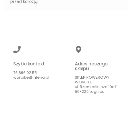
przed korozją.
Szybki kontakt
Adres naszego
sklepu
76 866 02 55
worbike@interia.pl
SKLEP ROWEROWY
WORBIKE
ul. Rzemieślnicza 10a/1
59-220 Legnica