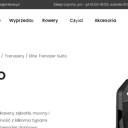
e@interia.pl
Sklep czynny: pn - pt 10:00-18:00, sobota 10
e
Wyprzedaż
Rowery
Części
Akcesoria
/
Trenażery
/
Elite Trenażer Suito
O
kasety zębatki, mocny i
ność z kilkoma typami
ny trenażer domowy