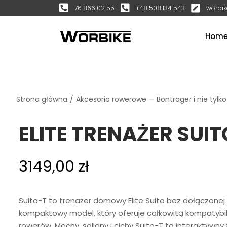
76 866 02 55
+48 508 134 543
worbik
Hom
Strona główna
/
Akcesoria rowerowe — Bontrager i nie tylko
ELITE TRENAŻER SUIT
3149,00
zł
Suito-T to trenażer domowy Elite Suito bez dołączonej 
kompaktowy model, który oferuje całkowitą kompatybil
rowerów. Mocny, solidny i cichy Suito-T to interaktyw