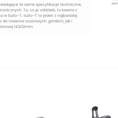
wor
osiadające te same specyfikacje techniczne,
onicznych. To, co je oddziela, to kaseta z
ta w Suito-T. Suito-T to jeden z najbardziej
do rowerów szutrowych, górskich, jak i
elotową 142x12mm.