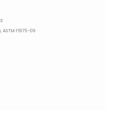
ą:
 \ ASTM F1975-09