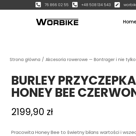
76 866 02 55
+48 508 134 543
worbik
Hom
Strona główna
/
Akcesoria rowerowe — Bontrager i nie tylko
BURLEY PRZYCZEPKA
HONEY BEE CZERWO
2199,90
zł
Pracowita Honey Bee to świetny bilans wartości i wsze