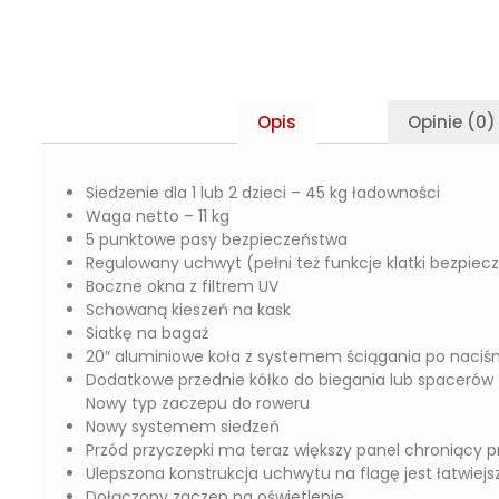
Opis
Opinie (0)
Siedzenie dla 1 lub 2 dzieci – 45 kg ładowności
Waga netto – 11 kg
5 punktowe pasy bezpieczeństwa
Regulowany uchwyt (pełni też funkcje klatki bezpiec
Boczne okna z filtrem UV
Schowaną kieszeń na kask
Siatkę na bagaż
20″ aluminiowe koła z systemem ściągania po naciśn
Dodatkowe przednie kółko do biegania lub spacerów
Nowy typ zaczepu do roweru
Nowy systemem siedzeń
Przód przyczepki ma teraz większy panel chroniący pr
Ulepszona konstrukcja uchwytu na flagę jest łatwiejsz
Dołączony zaczep na oświetlenie