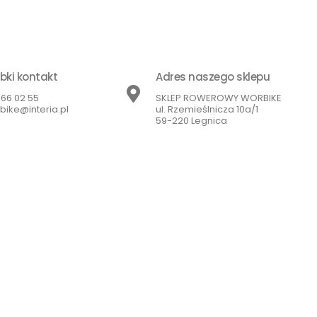
bki kontakt
Adres naszego sklepu
866 02 55
SKLEP ROWEROWY WORBIKE
bike@interia.pl
ul. Rzemieślnicza 10a/1
59-220 Legnica