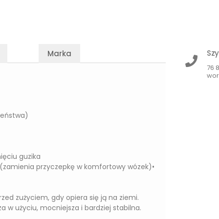
Szy
Marka
76 
wor
zeństwa)
ięciu guzika
 (zamienia przyczepkę w komfortowy wózek)•
zed zużyciem, gdy opiera się ją na ziemi.
a w użyciu, mocniejsza i bardziej stabilna.