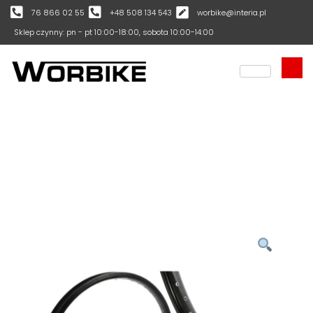
76 866 02 55
+48 508 134 543
worbike@interia.pl
Sklep czynny: pn - pt 10:00-18:00, sobota 10:00-14:00