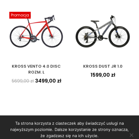
Promocja
KROSS VENTO 4.0 DISC
KROSS DUST JR 1.0
ROZM. L
1599,00
zł
3499,00
zł
5699,00
zł
Ta strona korzysta z ciasteczek aby świadczyć usługi na
najwyższym poziomie. Dalsze korzystanie ze strony oznacza,
że zgadzasz się na ich użycie.
Copyright © 2026
WORBIKE
- sklep rowerowy | Projekt