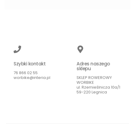
Szybki kontakt
Adres naszego
sklepu
76 866 02 55
worbike@interia.pl
SKLEP ROWEROWY
WORBIKE
ul. Rzemieślnicza 10a/1
59-220 Legnica