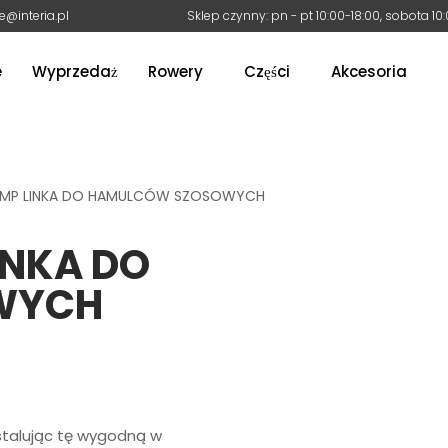
e@interia.pl
Sklep czynny: pn - pt 10:00-18:00, sobota 10
e
Wyprzedaż
Rowery
Części
Akcesoria
MP LINKA DO HAMULCÓW SZOSOWYCH
INKA DO
WYCH
stalując tę wygodną w