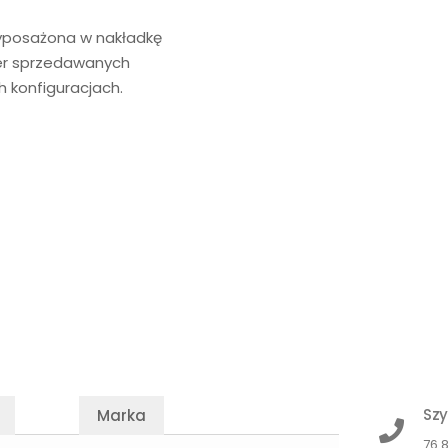
 wyposażona w nakładkę
ger sprzedawanych
h konfiguracjach.
Szy
Marka
76 