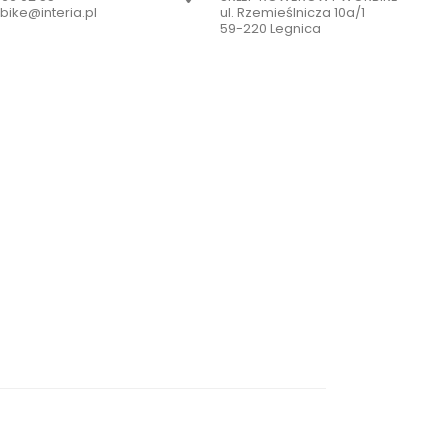
bike@interia.pl
ul. Rzemieślnicza 10a/1
59-220 Legnica