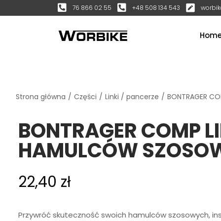
76 866 02 55
+48 508 134 543
worbik
Hom
Strona główna
/
Części
/
Linki / pancerze
/
BONTRAGER CO
BONTRAGER COMP L
HAMULCÓW SZOSO
22,40
zł
Przywróć skuteczność swoich hamulców szosowych, in