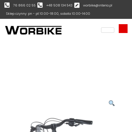
76 866 02 55
+48 508 134 543
worbike@interia.pl
Sklep czynny: pn - pt 10:00-18:00, sobota 10:00-14:00