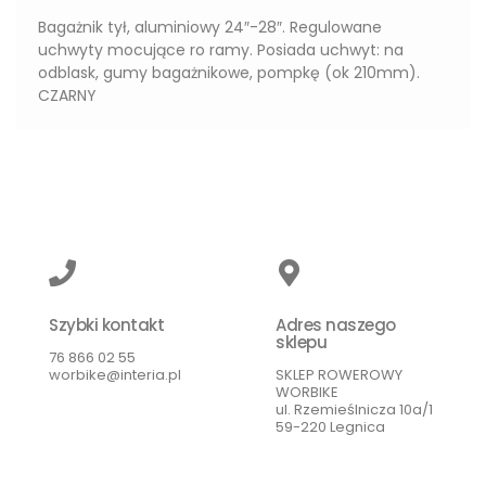
Bagażnik tył, aluminiowy 24″-28″. Regulowane
uchwyty mocujące ro ramy. Posiada uchwyt: na
odblask, gumy bagażnikowe, pompkę (ok 210mm).
CZARNY
Szybki kontakt
Adres naszego
sklepu
76 866 02 55
worbike@interia.pl
SKLEP ROWEROWY
WORBIKE
ul. Rzemieślnicza 10a/1
59-220 Legnica