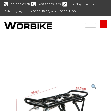
76 866 02 55
+48 508 134 543
worbike@interia.pl
Sklep czynny: pn - pt 10:00-18:00, sobota 10:00-14:00