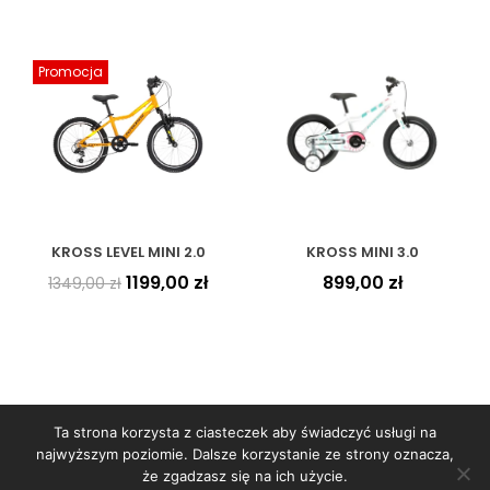
Promocja
KROSS LEVEL MINI 2.0
KROSS MINI 3.0
1199,00
zł
899,00
zł
1349,00
zł
Ta strona korzysta z ciasteczek aby świadczyć usługi na
najwyższym poziomie. Dalsze korzystanie ze strony oznacza,
że zgadzasz się na ich użycie.
Copyright © 2026
WORBIKE
- sklep rowerowy | Projekt