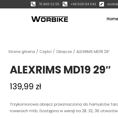
76 866 02 55
+48 508 134 543
worbik
Hom
Strona główna
/
Części
/
Obręcze
/
ALEXRIMS MD19 29″
ALEXRIMS MD19 29″
139,99
zł
Trzykomorowa obręcz przeznaczona do hamulców tar
rowerach mtb. Dostępna w wersji na 28, 32, 36 otworów