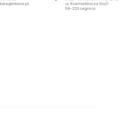
bike@interia.pl
ul. Rzemieślnicza 10a/1
59-220 Legnica