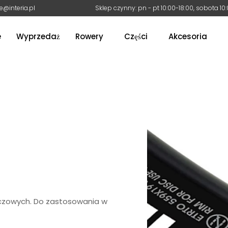
e@interia.pl
Sklep czynny: pn - pt 10:00-18:00, sobota 10
e
Wyprzedaż
Rowery
Części
Akcesoria
czowych. Do zastosowania w