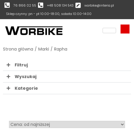
76 866 02 55
+48 508 134 543
worbike@interia.pl
Sklep czynny: pn - pt 10:00-18:00, sobota 10:00-14:00
Strona główna
/
Marki
/
Rapha
Filtruj
Wyszukaj
Kategorie
Sort Products